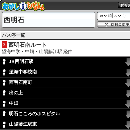
西明石
バス停一覧
西明石南ルート
2
望海中学・中畑・山陽藤江駅 経由
JR西明石駅
望海中学校南
西明石南町
出の上
中畑
明石こころのホスピタル
山陽藤江駅東