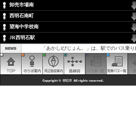
卸売市場南
西明石南町
望海中学校南
JR西明石駅
「あかしiびじょん。」は、駅でのバス乗り