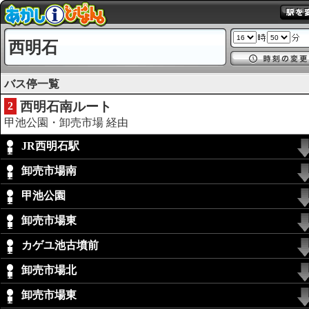
西明石
バス停一覧
西明石南ルート
2
甲池公園・卸売市場 経由
JR西明石駅
卸売市場南
甲池公園
卸売市場東
カゲユ池古墳前
卸売市場北
卸売市場東